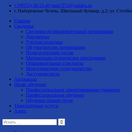
+7(8552)-38-23-49
muk7272@yandex.ru
г. Набережные Челны, Школьный бульвар, д.2;
ул. Столбо
Главная
Сведения
Сведения об образовательной организации
Документы
Учетная политика
Об учредителях организации
Педагогический состав
Материально-техническое обеспечение
Образовательные стандарты
Международное сотрудничество
Доступная среда
Автошкола
Проф. обучение
Профессиональное ориентирование учащихся
Профессиональное обучение
Обучение охране труда
Транспортные услуги
Адрес